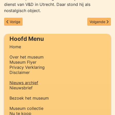
dienst van V&D in Utrecht. Daar stond hij als
nostalgisch object.
Vorig artikel: Nieuwsbrief september 2012 verstuurd
Volgende artik
Vorige
Volgende
Hoofd Menu
Home
Over het museum
Museum Flyer
Privacy Verklaring
Disclaimer
Nieuws archief
Nieuwsbrief
Bezoek het museum
Museum collectie
Nu te koop