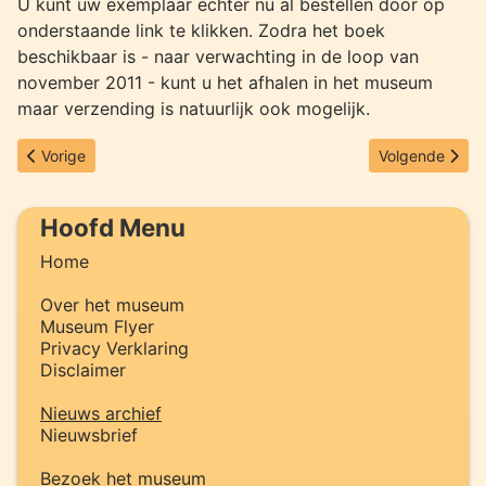
U kunt uw exemplaar echter nu al bestellen door op
onderstaande link te klikken. Zodra het boek
beschikbaar is - naar verwachting in de loop van
november 2011 - kunt u het afhalen in het museum
maar verzending is natuurlijk ook mogelijk.
Vorig artikel: Eerste exemplaar boek '90 Jaar Goed Ontvangen' u
Volgende artik
Vorige
Volgende
Hoofd Menu
Home
Over het museum
Museum Flyer
Privacy Verklaring
Disclaimer
Nieuws archief
Nieuwsbrief
Bezoek het museum