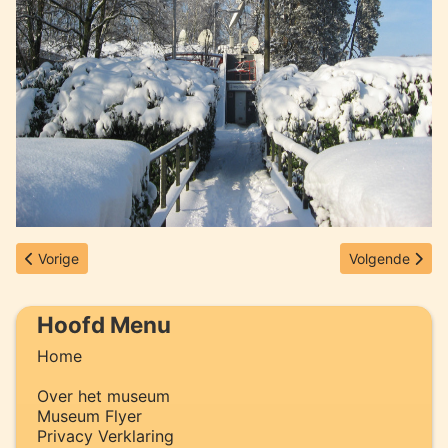
Vorig artikel: Omroep Zender Museum in de aether via Radio M
Volgende artik
Vorige
Volgende
Hoofd Menu
Home
Over het museum
Museum Flyer
Privacy Verklaring