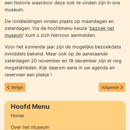
een historie waardoor deze ook te vinden zijn in ons
museum.
De rondleidingen vinden plaats op maandagen en
zaterdagen. Via de hoofdmenu keuze '
bezoek het
museum
' kunt u zich hiervoor aanmelden.
Voor het komende jaar zijn de mogelijke bezoekdata
inmiddels bekend. Maar ook op de aanstaande
zaterdagen 20 november en 18 december zijn er nog
mogelijkheden. Kijk daarom eens in uw agenda en
reserveer een plekje !
Vorig artikel: Omroep Zender Museum website vernieuwd
Volgende artik
Vorige
Volgende
Hoofd Menu
Home
Over het museum