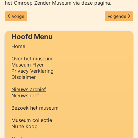
het Omroep Zender Museum via
deze
pagina.
Vorig artikel: Nieuwsbrief oktober 2009 verstuurd
Volgende artik
Vorige
Volgende
Hoofd Menu
Home
Over het museum
Museum Flyer
Privacy Verklaring
Disclaimer
Nieuws archief
Nieuwsbrief
Bezoek het museum
Museum collectie
Nu te koop